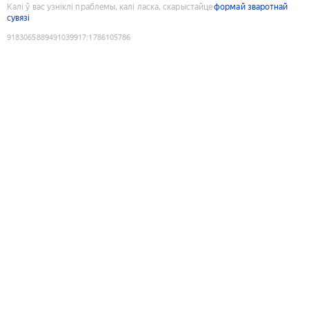
Калі ў вас узніклі праблемы, калі ласка, скарыстайце
формай зваротнай
сувязі
9183065889491039917
:
1786105786