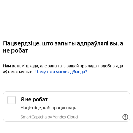
Пацвердзіце, што запыты адпраўлялі вы, а
не робат
Нам вельмі шкада, але запыты з вашай прылады падобныя да
аўтаматычных.
Чаму гэта магло адбыцца?
Я не робат
Націсніце, каб працягнуць
SmartCaptcha by Yandex Cloud