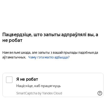
Пацвердзіце, што запыты адпраўлялі вы, а
не робат
Нам вельмі шкада, але запыты з вашай прылады падобныя да
аўтаматычных.
Чаму гэта магло адбыцца?
Я не робат
Націсніце, каб працягнуць
SmartCaptcha by Yandex Cloud