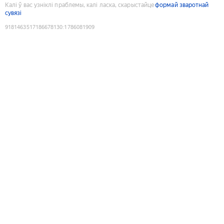
Калі ў вас узніклі праблемы, калі ласка, скарыстайце
формай зваротнай
сувязі
9181463517186678130
:
1786081909