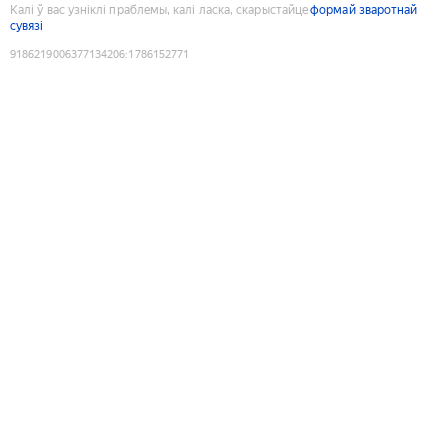
Калі ў вас узніклі праблемы, калі ласка, скарыстайце
формай зваротнай
сувязі
9186219006377134206
:
1786152771