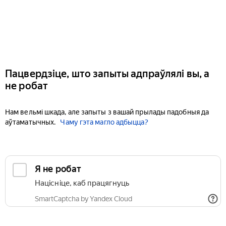
Пацвердзіце, што запыты адпраўлялі вы, а
не робат
Нам вельмі шкада, але запыты з вашай прылады падобныя да
аўтаматычных.
Чаму гэта магло адбыцца?
Я не робат
Націсніце, каб працягнуць
SmartCaptcha by Yandex Cloud