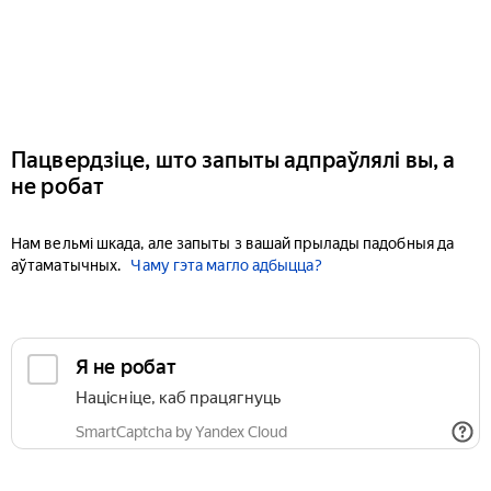
Пацвердзіце, што запыты адпраўлялі вы, а
не робат
Нам вельмі шкада, але запыты з вашай прылады падобныя да
аўтаматычных.
Чаму гэта магло адбыцца?
Я не робат
Націсніце, каб працягнуць
SmartCaptcha by Yandex Cloud