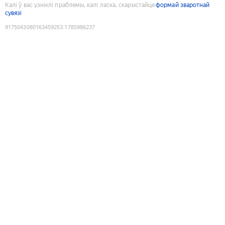
Калі ў вас узніклі праблемы, калі ласка, скарыстайце
формай зваротнай
сувязі
9175043080163459253
:
1785986237