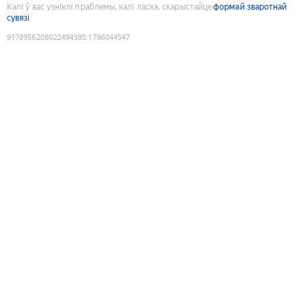
Калі ў вас узніклі праблемы, калі ласка, скарыстайце
формай зваротнай
сувязі
9178956208022494385
:
1786044547