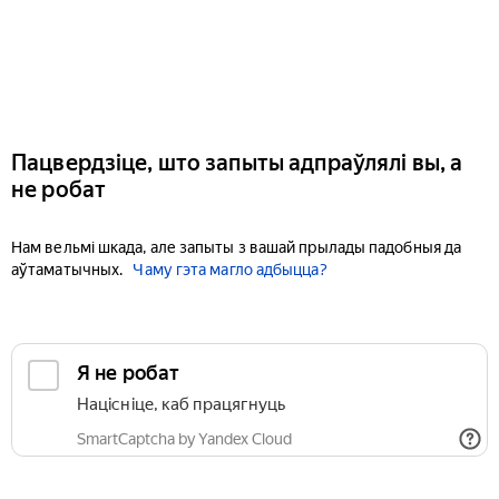
Пацвердзіце, што запыты адпраўлялі вы, а
не робат
Нам вельмі шкада, але запыты з вашай прылады падобныя да
аўтаматычных.
Чаму гэта магло адбыцца?
Я не робат
Націсніце, каб працягнуць
SmartCaptcha by Yandex Cloud