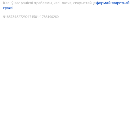
Калі ў вас узніклі праблемы, калі ласка, скарыстайце
формай зваротнай
сувязі
9188734827292171501
:
1786190260