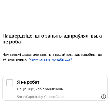
Пацвердзіце, што запыты адпраўлялі вы, а
не робат
Нам вельмі шкада, але запыты з вашай прылады падобныя да
аўтаматычных.
Чаму гэта магло адбыцца?
Я не робат
Націсніце, каб працягнуць
SmartCaptcha by Yandex Cloud