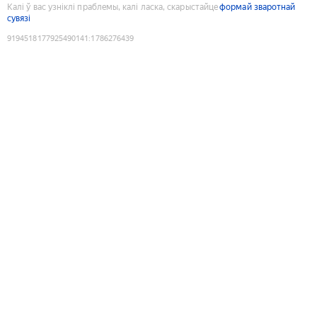
Калі ў вас узніклі праблемы, калі ласка, скарыстайце
формай зваротнай
сувязі
9194518177925490141
:
1786276439