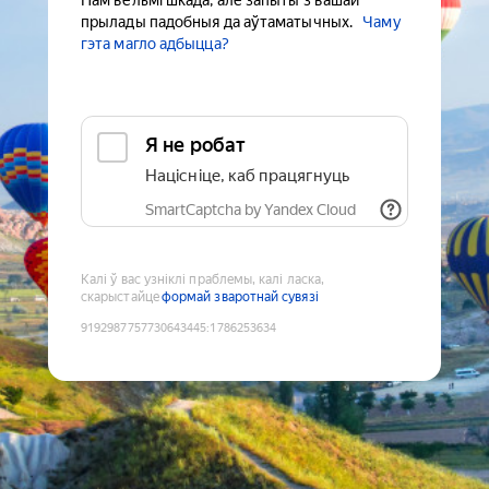
Нам вельмі шкада, але запыты з вашай
прылады падобныя да аўтаматычных.
Чаму
гэта магло адбыцца?
Я не робат
Націсніце, каб працягнуць
SmartCaptcha by Yandex Cloud
Калі ў вас узніклі праблемы, калі ласка,
скарыстайце
формай зваротнай сувязі
9192987757730643445
:
1786253634