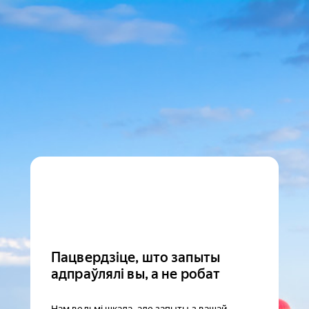
Пацвердзіце, што запыты
адпраўлялі вы, а не робат