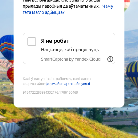
Нам вельмі шкада, але запыты з вашай
прылады падобныя да аўтаматычных.
Чаму
гэта магло адбыцца?
Я не робат
Націсніце, каб працягнуць
SmartCaptcha by Yandex Cloud
Калі ў вас узніклі праблемы, калі ласка,
скарыстайце
формай зваротнай сувязі
9184722288994332176
:
1786130469