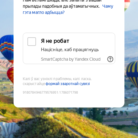
Нам вельмі шкада, але запыты з вашай
прылады падобныя да аўтаматычных.
Чаму
гэта магло адбыцца?
Я не робат
Націсніце, каб працягнуць
SmartCaptcha by Yandex Cloud
Калі ў вас узніклі праблемы, калі ласка,
скарыстайце
формай зваротнай сувязі
9180784946779576951
:
1786071798