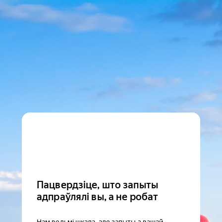
Пацвердзіце, што запыты
адпраўлялі вы, а не робат