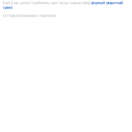
Калі ў вас узніклі праблемы, калі ласка, скарыстайце
формай зваротнай
сувязі
9177006523590440809
:
1786015495