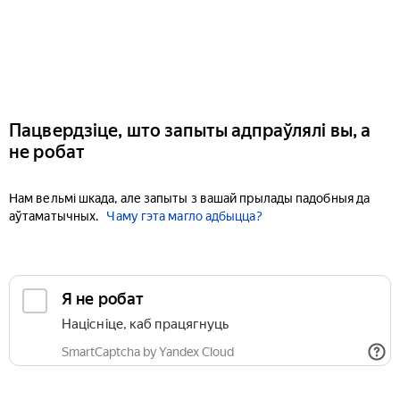
Пацвердзіце, што запыты адпраўлялі вы, а
не робат
Нам вельмі шкада, але запыты з вашай прылады падобныя да
аўтаматычных.
Чаму гэта магло адбыцца?
Я не робат
Націсніце, каб працягнуць
SmartCaptcha by Yandex Cloud