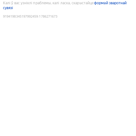
Калі ў вас узніклі праблемы, калі ласка, скарыстайце
формай зваротнай
сувязі
9194198345197992459
:
1786271673