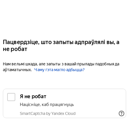
Пацвердзіце, што запыты адпраўлялі вы, а
не робат
Нам вельмі шкада, але запыты з вашай прылады падобныя да
аўтаматычных.
Чаму гэта магло адбыцца?
Я не робат
Націсніце, каб працягнуць
SmartCaptcha by Yandex Cloud