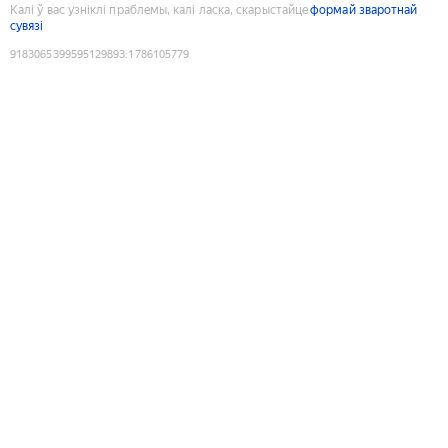
Калі ў вас узніклі праблемы, калі ласка, скарыстайце
формай зваротнай
сувязі
9183065399595129893
:
1786105779