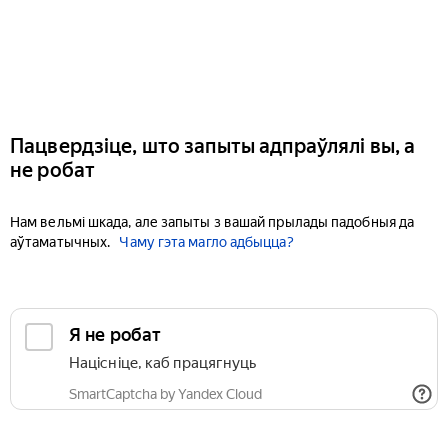
Пацвердзіце, што запыты адпраўлялі вы, а
не робат
Нам вельмі шкада, але запыты з вашай прылады падобныя да
аўтаматычных.
Чаму гэта магло адбыцца?
Я не робат
Націсніце, каб працягнуць
SmartCaptcha by Yandex Cloud