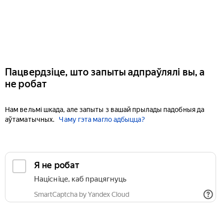
Пацвердзіце, што запыты адпраўлялі вы, а
не робат
Нам вельмі шкада, але запыты з вашай прылады падобныя да
аўтаматычных.
Чаму гэта магло адбыцца?
Я не робат
Націсніце, каб працягнуць
SmartCaptcha by Yandex Cloud