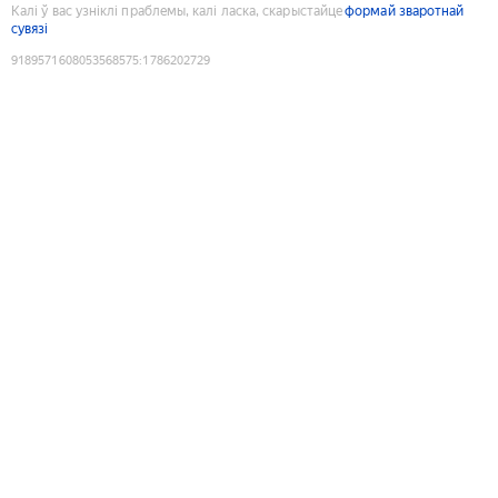
Калі ў вас узніклі праблемы, калі ласка, скарыстайце
формай зваротнай
сувязі
9189571608053568575
:
1786202729