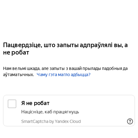
Пацвердзіце, што запыты адпраўлялі вы, а
не робат
Нам вельмі шкада, але запыты з вашай прылады падобныя да
аўтаматычных.
Чаму гэта магло адбыцца?
Я не робат
Націсніце, каб працягнуць
SmartCaptcha by Yandex Cloud