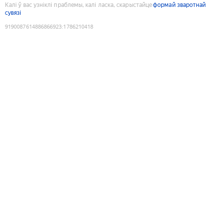
Калі ў вас узніклі праблемы, калі ласка, скарыстайце
формай зваротнай
сувязі
9190087614886866923
:
1786210418