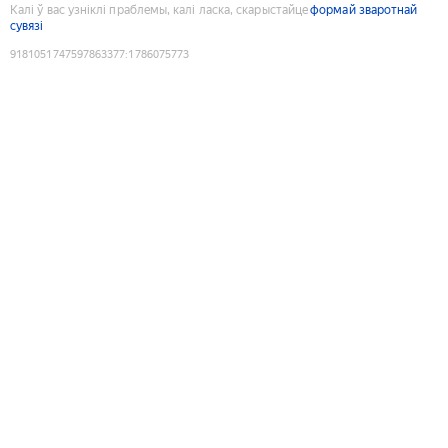
Калі ў вас узніклі праблемы, калі ласка, скарыстайце
формай зваротнай
сувязі
9181051747597863377
:
1786075773