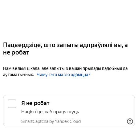
Пацвердзіце, што запыты адпраўлялі вы, а
не робат
Нам вельмі шкада, але запыты з вашай прылады падобныя да
аўтаматычных.
Чаму гэта магло адбыцца?
Я не робат
Націсніце, каб працягнуць
SmartCaptcha by Yandex Cloud