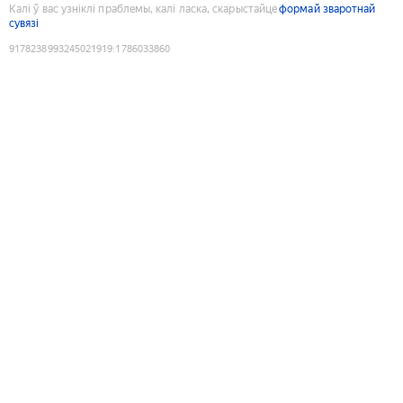
Калі ў вас узніклі праблемы, калі ласка, скарыстайце
формай зваротнай
сувязі
9178238993245021919
:
1786033860