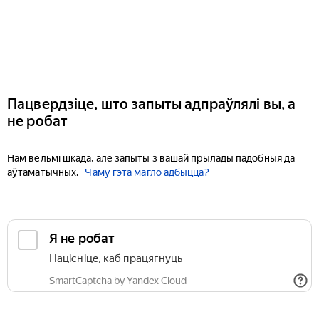
Пацвердзіце, што запыты адпраўлялі вы, а
не робат
Нам вельмі шкада, але запыты з вашай прылады падобныя да
аўтаматычных.
Чаму гэта магло адбыцца?
Я не робат
Націсніце, каб працягнуць
SmartCaptcha by Yandex Cloud