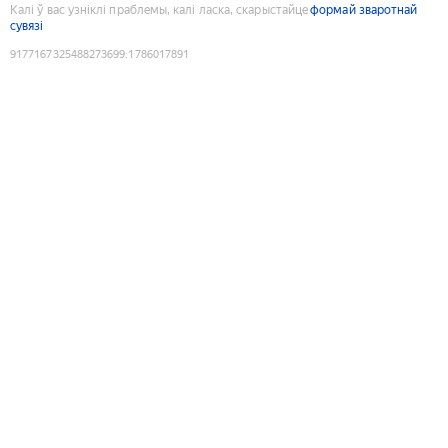
Калі ў вас узніклі праблемы, калі ласка, скарыстайце
формай зваротнай
сувязі
9177167325488273699
:
1786017891