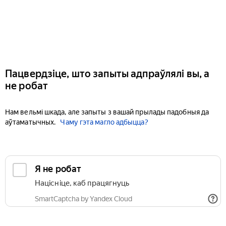
Пацвердзіце, што запыты адпраўлялі вы, а
не робат
Нам вельмі шкада, але запыты з вашай прылады падобныя да
аўтаматычных.
Чаму гэта магло адбыцца?
Я не робат
Націсніце, каб працягнуць
SmartCaptcha by Yandex Cloud