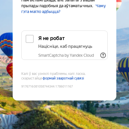
Нам вельмі шкада, але запыты з вашай
прылады падобныя да аўтаматычных.
Чаму
гэта магло адбыцца?
Я не робат
Націсніце, каб працягнуць
SmartCaptcha by Yandex Cloud
Калі ў вас узніклі праблемы, калі ласка,
скарыстайце
формай зваротнай сувязі
9176716081058744344
:
1786011167