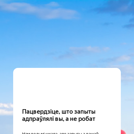
Пацвердзіце, што запыты
адпраўлялі вы, а не робат