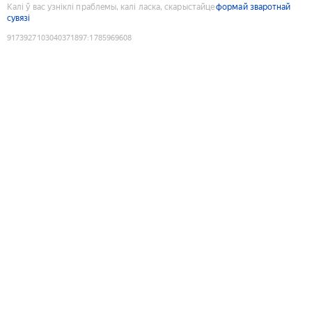
Калі ў вас узніклі праблемы, калі ласка, скарыстайце
формай зваротнай
сувязі
9173927103040371897
:
1785969608