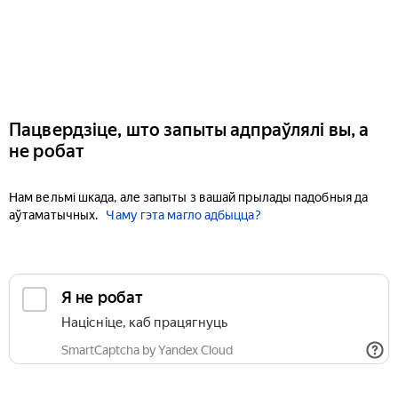
Пацвердзіце, што запыты адпраўлялі вы, а
не робат
Нам вельмі шкада, але запыты з вашай прылады падобныя да
аўтаматычных.
Чаму гэта магло адбыцца?
Я не робат
Націсніце, каб працягнуць
SmartCaptcha by Yandex Cloud