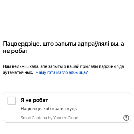
Пацвердзіце, што запыты адпраўлялі вы, а
не робат
Нам вельмі шкада, але запыты з вашай прылады падобныя да
аўтаматычных.
Чаму гэта магло адбыцца?
Я не робат
Націсніце, каб працягнуць
SmartCaptcha by Yandex Cloud