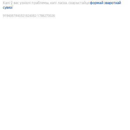
Калі ў вас узніклі праблемы, калі ласка, скарыстайце
формай зваротнай
сувязі
9194087840321824082
:
1786270026