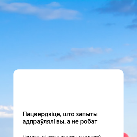
Пацвердзіце, што запыты
адпраўлялі вы, а не робат