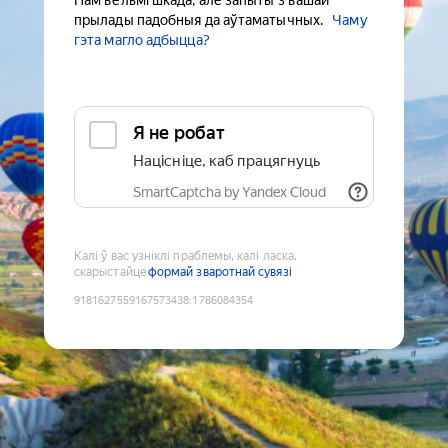
Нам вельмі шкада, але запыты з вашай
прылады падобныя да аўтаматычных.
Чаму
гэта магло адбыцца?
Я не робат
Націсніце, каб працягнуць
SmartCaptcha by Yandex Cloud
Калі ў вас узніклі праблемы, калі ласка,
скарыстайце
формай зваротнай сувязі
9181627559167573438
:
1786084354