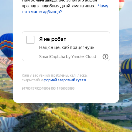
Нам вельмі шкада, але запыты з вашай
прылады падобныя да аўтаматычных.
Чаму
гэта магло адбыцца?
Я не робат
Націсніце, каб працягнуць
SmartCaptcha by Yandex Cloud
Калі ў вас узніклі праблемы, калі ласка,
скарыстайце
формай зваротнай сувязі
9178375792048909153
:
1786035898