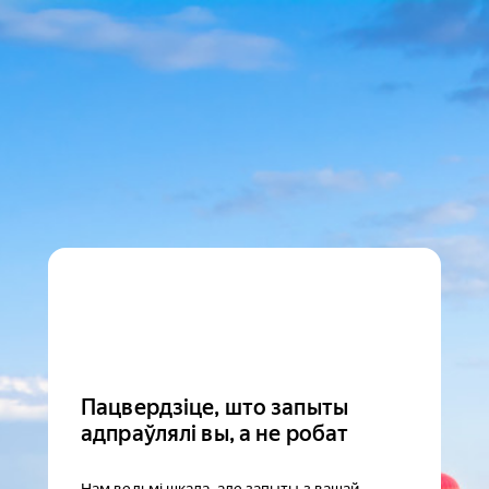
Пацвердзіце, што запыты
адпраўлялі вы, а не робат