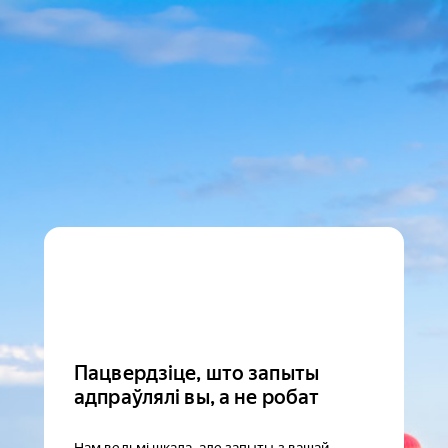
Пацвердзіце, што запыты
адпраўлялі вы, а не робат