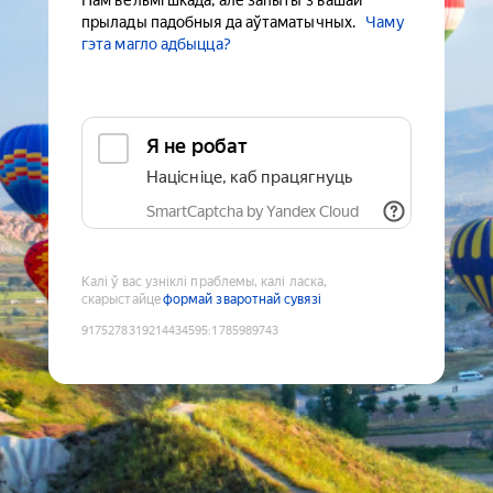
Нам вельмі шкада, але запыты з вашай
прылады падобныя да аўтаматычных.
Чаму
гэта магло адбыцца?
Я не робат
Націсніце, каб працягнуць
SmartCaptcha by Yandex Cloud
Калі ў вас узніклі праблемы, калі ласка,
скарыстайце
формай зваротнай сувязі
9175278319214434595
:
1785989743