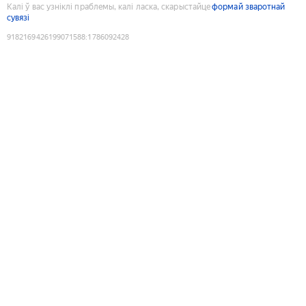
Калі ў вас узніклі праблемы, калі ласка, скарыстайце
формай зваротнай
сувязі
9182169426199071588
:
1786092428