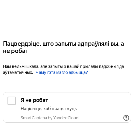
Пацвердзіце, што запыты адпраўлялі вы, а
не робат
Нам вельмі шкада, але запыты з вашай прылады падобныя да
аўтаматычных.
Чаму гэта магло адбыцца?
Я не робат
Націсніце, каб працягнуць
SmartCaptcha by Yandex Cloud