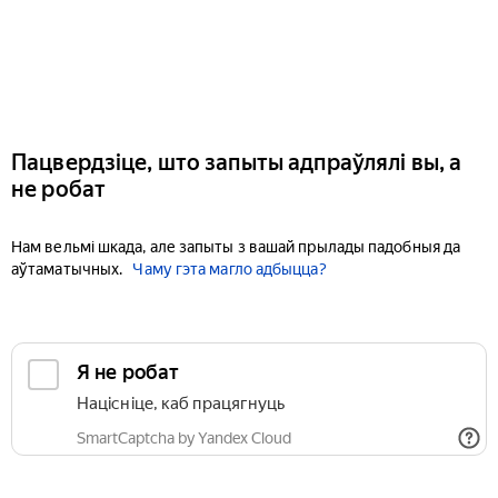
Пацвердзіце, што запыты адпраўлялі вы, а
не робат
Нам вельмі шкада, але запыты з вашай прылады падобныя да
аўтаматычных.
Чаму гэта магло адбыцца?
Я не робат
Націсніце, каб працягнуць
SmartCaptcha by Yandex Cloud