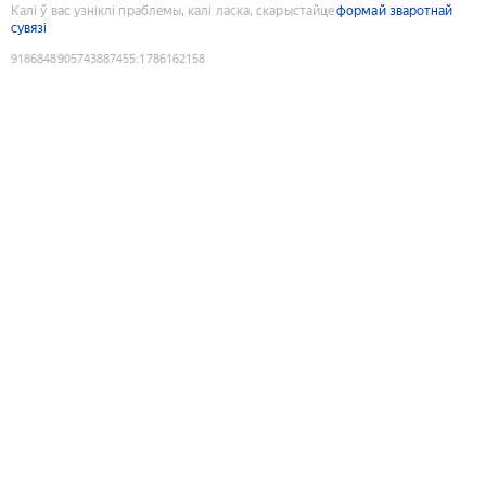
Калі ў вас узніклі праблемы, калі ласка, скарыстайце
формай зваротнай
сувязі
9186848905743887455
:
1786162158