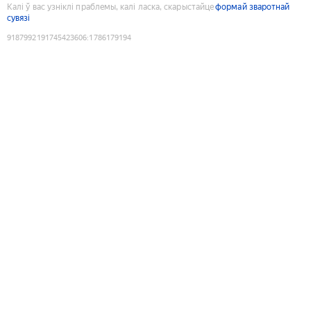
Калі ў вас узніклі праблемы, калі ласка, скарыстайце
формай зваротнай
сувязі
9187992191745423606
:
1786179194