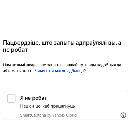
Пацвердзіце, што запыты адпраўлялі вы, а
не робат
Нам вельмі шкада, але запыты з вашай прылады падобныя да
аўтаматычных.
Чаму гэта магло адбыцца?
Я не робат
Націсніце, каб працягнуць
SmartCaptcha by Yandex Cloud