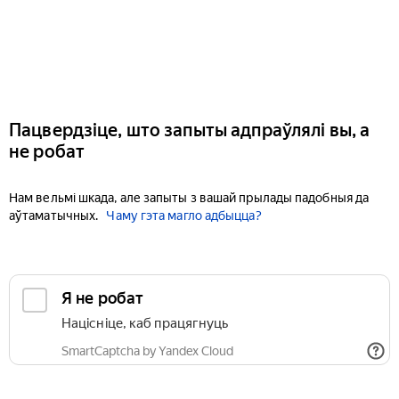
Пацвердзіце, што запыты адпраўлялі вы, а
не робат
Нам вельмі шкада, але запыты з вашай прылады падобныя да
аўтаматычных.
Чаму гэта магло адбыцца?
Я не робат
Націсніце, каб працягнуць
SmartCaptcha by Yandex Cloud