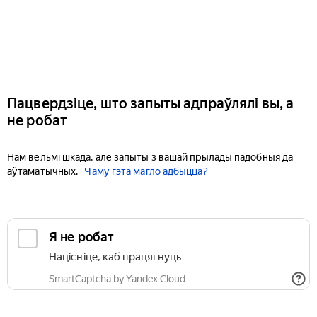
Пацвердзіце, што запыты адпраўлялі вы, а
не робат
Нам вельмі шкада, але запыты з вашай прылады падобныя да
аўтаматычных.
Чаму гэта магло адбыцца?
Я не робат
Націсніце, каб працягнуць
SmartCaptcha by Yandex Cloud