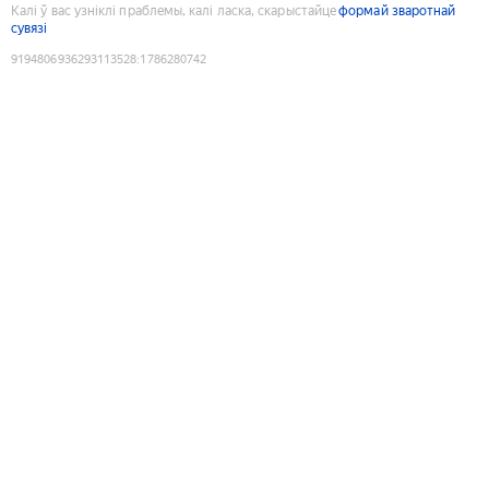
Калі ў вас узніклі праблемы, калі ласка, скарыстайце
формай зваротнай
сувязі
9194806936293113528
:
1786280742