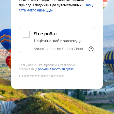
Нам вельмі шкада, але запыты з вашай
прылады падобныя да аўтаматычных.
Чаму
гэта магло адбыцца?
Я не робат
Націсніце, каб працягнуць
SmartCaptcha by Yandex Cloud
Калі ў вас узніклі праблемы, калі ласка,
скарыстайце
формай зваротнай сувязі
9193695551227429933
:
1786264181