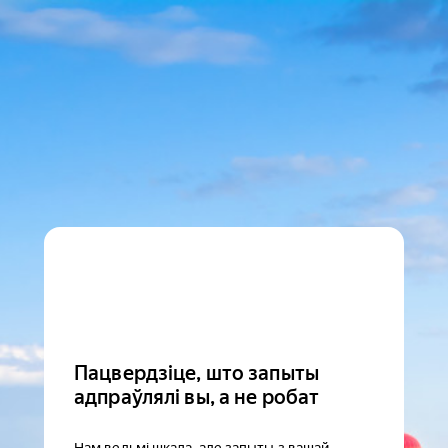
Пацвердзіце, што запыты
адпраўлялі вы, а не робат