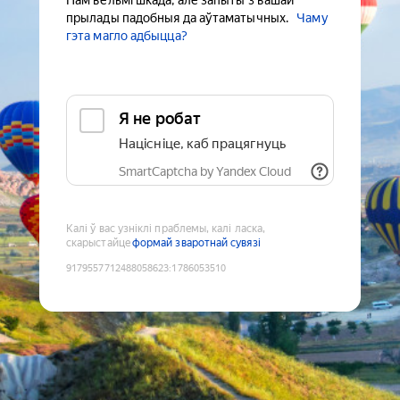
Нам вельмі шкада, але запыты з вашай
прылады падобныя да аўтаматычных.
Чаму
гэта магло адбыцца?
Я не робат
Націсніце, каб працягнуць
SmartCaptcha by Yandex Cloud
Калі ў вас узніклі праблемы, калі ласка,
скарыстайце
формай зваротнай сувязі
9179557712488058623
:
1786053510