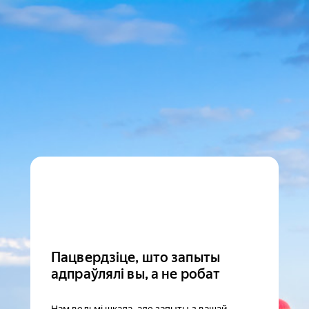
Пацвердзіце, што запыты
адпраўлялі вы, а не робат