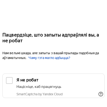
Пацвердзіце, што запыты адпраўлялі вы, а
не робат
Нам вельмі шкада, але запыты з вашай прылады падобныя да
аўтаматычных.
Чаму гэта магло адбыцца?
Я не робат
Націсніце, каб працягнуць
SmartCaptcha by Yandex Cloud