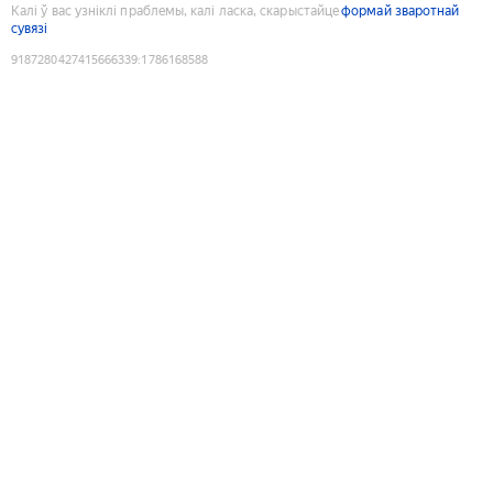
Калі ў вас узніклі праблемы, калі ласка, скарыстайце
формай зваротнай
сувязі
9187280427415666339
:
1786168588