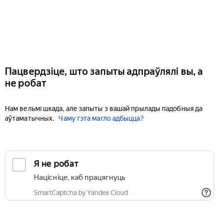
Пацвердзіце, што запыты адпраўлялі вы, а
не робат
Нам вельмі шкада, але запыты з вашай прылады падобныя да
аўтаматычных.
Чаму гэта магло адбыцца?
Я не робат
Націсніце, каб працягнуць
SmartCaptcha by Yandex Cloud