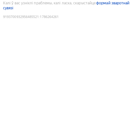
Калі ў вас узніклі праблемы, калі ласка, скарыстайце
формай зваротнай
сувязі
9193700932956485521
:
1786264261