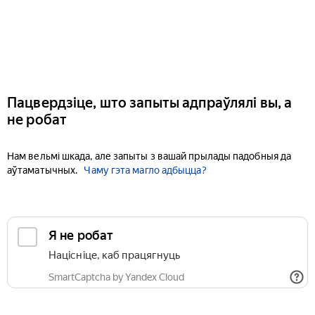
Пацвердзіце, што запыты адпраўлялі вы, а
не робат
Нам вельмі шкада, але запыты з вашай прылады падобныя да
аўтаматычных.
Чаму гэта магло адбыцца?
Я не робат
Націсніце, каб працягнуць
SmartCaptcha by Yandex Cloud