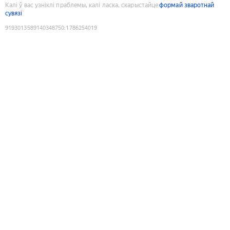
Калі ў вас узніклі праблемы, калі ласка, скарыстайце
формай зваротнай
сувязі
9193013589140348750
:
1786254019