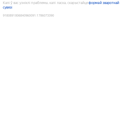
Калі ў вас узніклі праблемы, калі ласка, скарыстайце
формай зваротнай
сувязі
9180891806840960091
:
1786073390