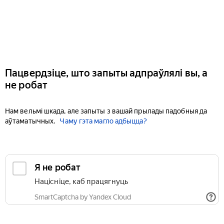
Пацвердзіце, што запыты адпраўлялі вы, а
не робат
Нам вельмі шкада, але запыты з вашай прылады падобныя да
аўтаматычных.
Чаму гэта магло адбыцца?
Я не робат
Націсніце, каб працягнуць
SmartCaptcha by Yandex Cloud