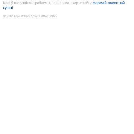
Калі ў вас узніклі праблемы, калі ласка, скарыстайце
формай зваротнай
сувязі
9193614026039297782
:
1786262966