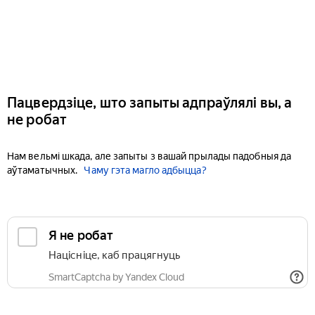
Пацвердзіце, што запыты адпраўлялі вы, а
не робат
Нам вельмі шкада, але запыты з вашай прылады падобныя да
аўтаматычных.
Чаму гэта магло адбыцца?
Я не робат
Націсніце, каб працягнуць
SmartCaptcha by Yandex Cloud