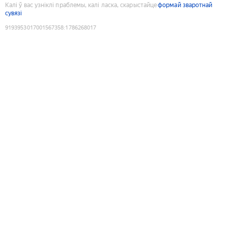
Калі ў вас узніклі праблемы, калі ласка, скарыстайце
формай зваротнай
сувязі
9193953017001567358
:
1786268017