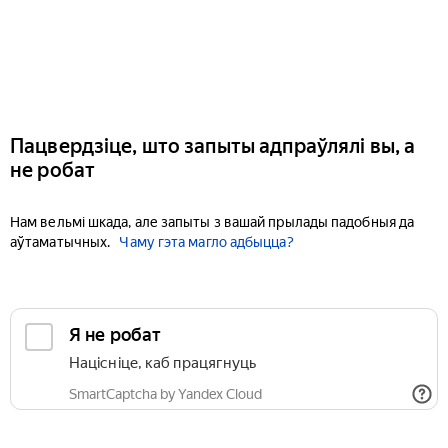
Пацвердзіце, што запыты адпраўлялі вы, а
не робат
Нам вельмі шкада, але запыты з вашай прылады падобныя да
аўтаматычных.
Чаму гэта магло адбыцца?
Я не робат
Націсніце, каб працягнуць
SmartCaptcha by Yandex Cloud