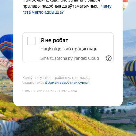
Нам вельмі шкада, але запыты з вашай
прылады падобныя да аўтаматычных.
Чаму
гэта магло адбыцца?
Я не робат
Націсніце, каб працягнуць
SmartCaptcha by Yandex Cloud
Калі ў вас узніклі праблемы, калі ласка,
скарыстайце
формай зваротнай сувязі
9186502389123962736
:
1786156994