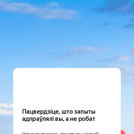
Пацвердзіце, што запыты
адпраўлялі вы, а не робат