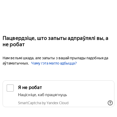
Пацвердзіце, што запыты адпраўлялі вы, а
не робат
Нам вельмі шкада, але запыты з вашай прылады падобныя да
аўтаматычных.
Чаму гэта магло адбыцца?
Я не робат
Націсніце, каб працягнуць
SmartCaptcha by Yandex Cloud