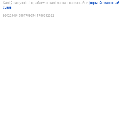
Калі ў вас узніклі праблемы, калі ласка, скарыстайце
формай зваротнай
сувязі
9202294945887709654
:
1786392322