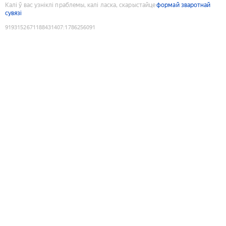
Калі ў вас узніклі праблемы, калі ласка, скарыстайце
формай зваротнай
сувязі
9193152671188431407
:
1786256091