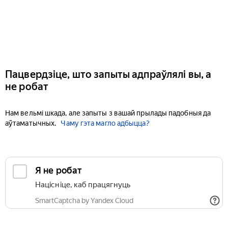
Пацвердзіце, што запыты адпраўлялі вы, а
не робат
Нам вельмі шкада, але запыты з вашай прылады падобныя да
аўтаматычных.
Чаму гэта магло адбыцца?
Я не робат
Націсніце, каб працягнуць
SmartCaptcha by Yandex Cloud