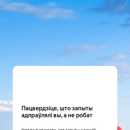
Пацвердзіце, што запыты
адпраўлялі вы, а не робат