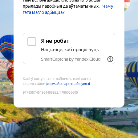
Нам вельмі шкада, але запыты з вашай
прылады падобныя да аўтаматычных.
Чаму
гэта магло адбыцца?
Я не робат
Націсніце, каб працягнуць
SmartCaptcha by Yandex Cloud
Калі ў вас узніклі праблемы, калі ласка,
скарыстайце
формай зваротнай сувязі
9178557451984488922
:
1786038605