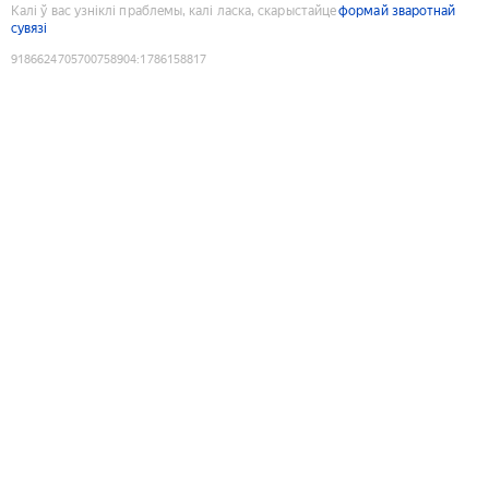
Калі ў вас узніклі праблемы, калі ласка, скарыстайце
формай зваротнай
сувязі
9186624705700758904
:
1786158817