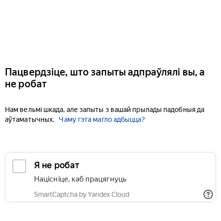
Пацвердзіце, што запыты адпраўлялі вы, а
не робат
Нам вельмі шкада, але запыты з вашай прылады падобныя да
аўтаматычных.
Чаму гэта магло адбыцца?
Я не робат
Націсніце, каб працягнуць
SmartCaptcha by Yandex Cloud