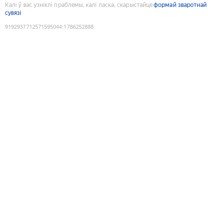
Калі ў вас узніклі праблемы, калі ласка, скарыстайце
формай зваротнай
сувязі
9192937712571595044
:
1786252888