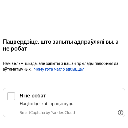
Пацвердзіце, што запыты адпраўлялі вы, а
не робат
Нам вельмі шкада, але запыты з вашай прылады падобныя да
аўтаматычных.
Чаму гэта магло адбыцца?
Я не робат
Націсніце, каб працягнуць
SmartCaptcha by Yandex Cloud