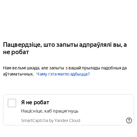
Пацвердзіце, што запыты адпраўлялі вы, а
не робат
Нам вельмі шкада, але запыты з вашай прылады падобныя да
аўтаматычных.
Чаму гэта магло адбыцца?
Я не робат
Націсніце, каб працягнуць
SmartCaptcha by Yandex Cloud