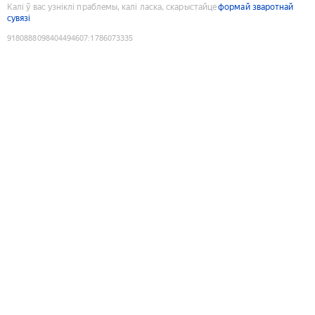
Калі ў вас узніклі праблемы, калі ласка, скарыстайце
формай зваротнай
сувязі
9180888098404494607
:
1786073335