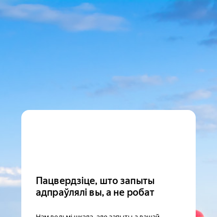
Пацвердзіце, што запыты
адпраўлялі вы, а не робат