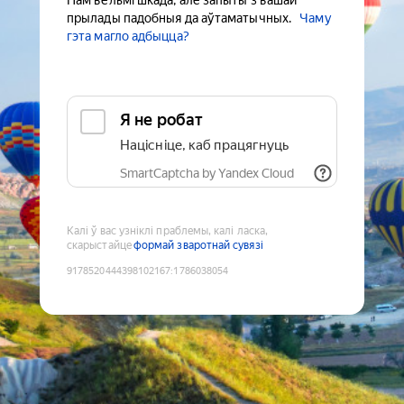
Нам вельмі шкада, але запыты з вашай
прылады падобныя да аўтаматычных.
Чаму
гэта магло адбыцца?
Я не робат
Націсніце, каб працягнуць
SmartCaptcha by Yandex Cloud
Калі ў вас узніклі праблемы, калі ласка,
скарыстайце
формай зваротнай сувязі
9178520444398102167
:
1786038054