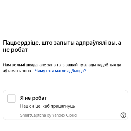
Пацвердзіце, што запыты адпраўлялі вы, а
не робат
Нам вельмі шкада, але запыты з вашай прылады падобныя да
аўтаматычных.
Чаму гэта магло адбыцца?
Я не робат
Націсніце, каб працягнуць
SmartCaptcha by Yandex Cloud