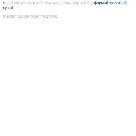
Калі ў вас узніклі праблемы, калі ласка, скарыстайце
формай зваротнай
сувязі
9192307132652646836
:
1786243492