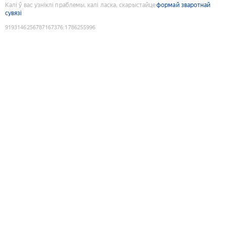
Калі ў вас узніклі праблемы, калі ласка, скарыстайце
формай зваротнай
сувязі
9193146256787167376
:
1786255996