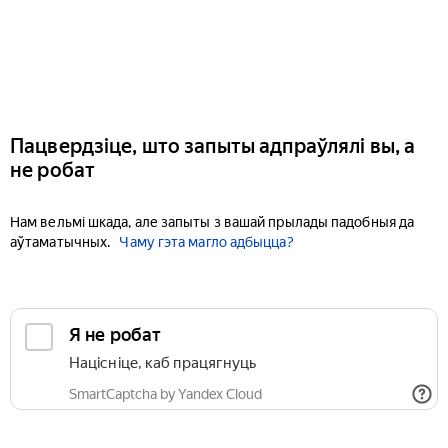
Пацвердзіце, што запыты адпраўлялі вы, а
не робат
Нам вельмі шкада, але запыты з вашай прылады падобныя да
аўтаматычных.
Чаму гэта магло адбыцца?
Я не робат
Націсніце, каб працягнуць
SmartCaptcha by Yandex Cloud