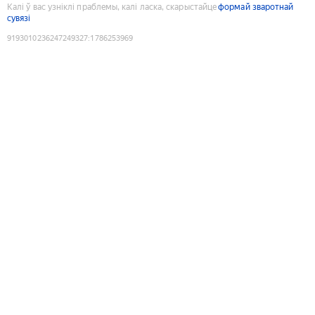
Калі ў вас узніклі праблемы, калі ласка, скарыстайце
формай зваротнай
сувязі
9193010236247249327
:
1786253969