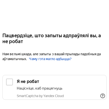
Пацвердзіце, што запыты адпраўлялі вы, а
не робат
Нам вельмі шкада, але запыты з вашай прылады падобныя да
аўтаматычных.
Чаму гэта магло адбыцца?
Я не робат
Націсніце, каб працягнуць
SmartCaptcha by Yandex Cloud