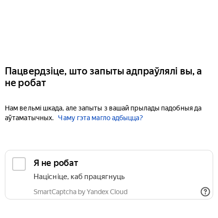
Пацвердзіце, што запыты адпраўлялі вы, а
не робат
Нам вельмі шкада, але запыты з вашай прылады падобныя да
аўтаматычных.
Чаму гэта магло адбыцца?
Я не робат
Націсніце, каб працягнуць
SmartCaptcha by Yandex Cloud