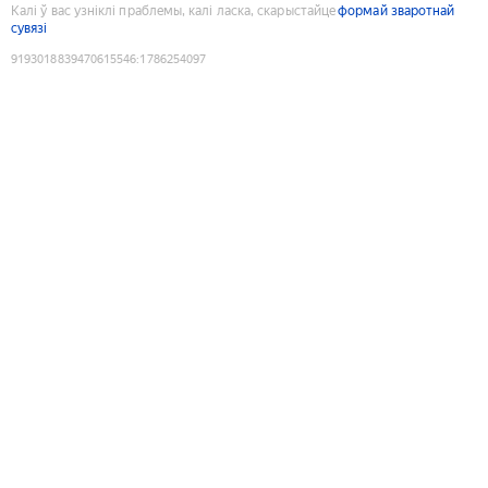
Калі ў вас узніклі праблемы, калі ласка, скарыстайце
формай зваротнай
сувязі
9193018839470615546
:
1786254097