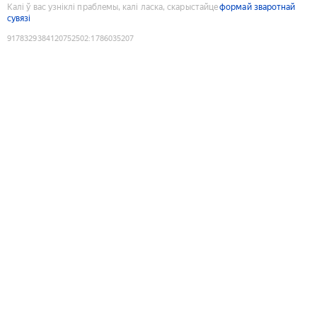
Калі ў вас узніклі праблемы, калі ласка, скарыстайце
формай зваротнай
сувязі
9178329384120752502
:
1786035207