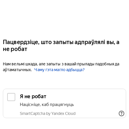
Пацвердзіце, што запыты адпраўлялі вы, а
не робат
Нам вельмі шкада, але запыты з вашай прылады падобныя да
аўтаматычных.
Чаму гэта магло адбыцца?
Я не робат
Націсніце, каб працягнуць
SmartCaptcha by Yandex Cloud